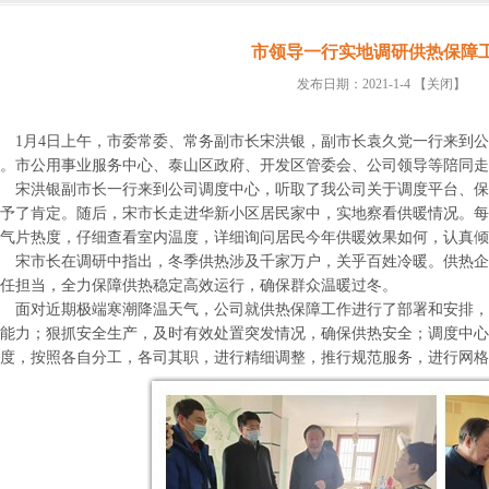
市领导一行实地调研供热保障
发布日期：2021-1-4
【关闭】
1月4日上午，市委常委、常务副市长宋洪银，副市长袁久党一行来到公
。市公用事业服务中心、泰山区政府、开发区管委会、公司领导等陪同走
宋洪银副市长一行来到公司调度中心，听取了我公司关于调度平台、保
予了肯定。随后，宋市长走进华新小区居民家中，实地察看供暖情况。每
气片热度，仔细查看室内温度，详细询问居民今年供暖效果如何，认真倾
宋市长在调研中指出，冬季供热涉及千家万户，关乎百姓冷暖。供热企
任担当，全力保障供热稳定高效运行，确保群众温暖过冬。
面对近期极端寒潮降温天气，公司就供热保障工作进行了部署和安排，
能力；狠抓安全生产，及时有效处置突发情况，确保供热安全；调度中心
度，按照各自分工，各司其职，进行精细调整，推行规范服务，进行网格