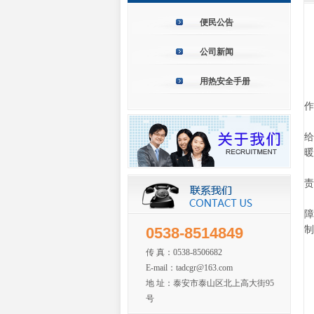
便民公告
公司新闻
用热安全手册
作
给
暖
责
障
0538-8514849
制
传 真：0538-8506682
E-mail：tadcgr@163.com
地 址：泰安市泰山区北上高大街95
号