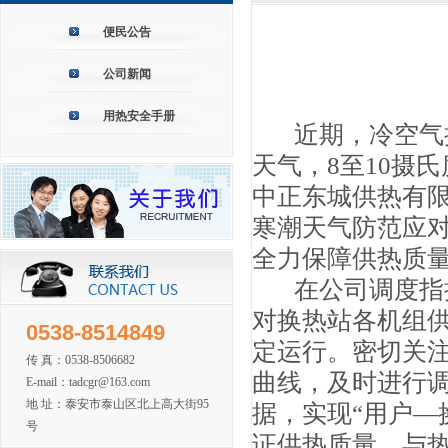
便民公告
公司新闻
用热安全手册
近期，冷空气持续
天气，8至10摄
中正东城供热有限
寒潮天气防范应
全力保障供热质
在公司调度指挥
对换热站各机组
0538-8514849
定运行。密切关
传 真：0538-8506682
曲线，及时进行
E-mail：tadcgr@163.com
地 址：泰安市泰山区北上高大街95
据，实现“用户—
号
证供热质量，与